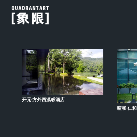
开元·方外西溪畈酒店
暄和·仁