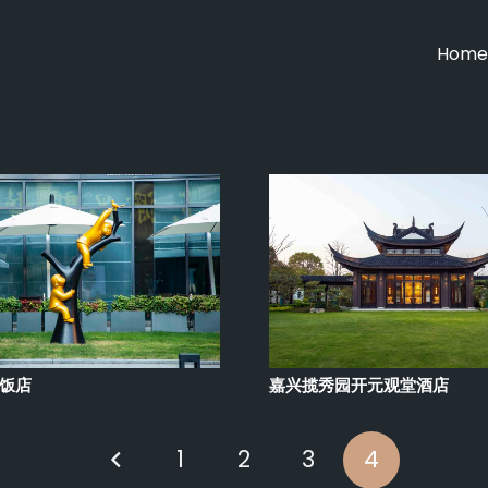
Home
和饭店
嘉兴揽秀园开元观堂酒店
1
2
3
4