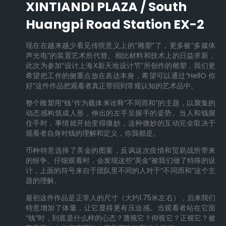
XINTIANDI PLAZA / South
Huangpi Road Station EX-2
现在在越来越少看见传统意义上的“雕塑”了，更多被“多媒体
声光电”的装置艺术所代替。相比材料和技术上的日益求新，
此次为参加“设计上海X新天地设计节”所创作的雕塑，我们更
希望把工作的侧重点放在表达本身，希望可以通过“HellO 你
好”这件作品把观看者真正带回到常规认知的艺术品中。
整个雕塑用“钱”作为载体来诠释“不同而和”的主题，以聚集的
动态感构筑成人形，伸出的左手呈握手的姿势。当人和钱握
住手时，事情就开始变得微妙，这种微妙的互动完全取决于
观看者自身对钱的理解和定义，你我都是。
币种特意选择了美金的图案，反讽这次疫情和贸易战所带来
的纷争。仔细观看时，会发现这些“美金“被我们做了特殊的设
计，上面的符号来自于团队里不同的人对于“不同而和”这个主
题的理解。
最初这件作品是正常人的尺寸（大约1.75米左右），后来我们
特意增加了体量，让它显得更有压迫感。当观看者站在它面
“钱”时，到底是什么样的心态？蔑视它？仰视它？正视它？被