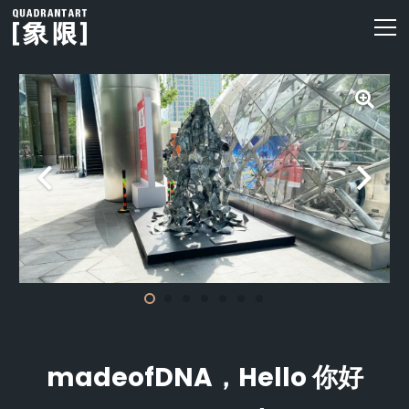
madeofDNA，Hello 你好